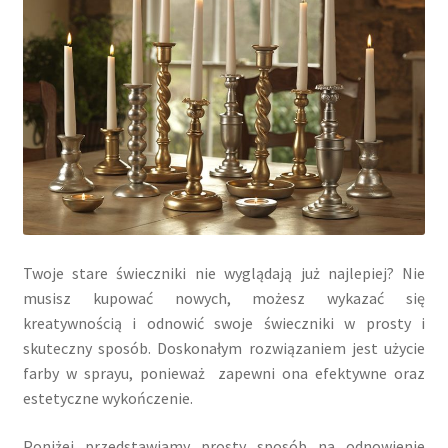
Porady
Produkty
Regulamin
Wysyłki i dostawy
Zamówienia
Twoje stare świeczniki nie wyglądają już najlepiej? Nie
musisz kupować nowych, możesz wykazać się
Zgłoś błąd
kreatywnością i odnowić swoje świeczniki w prosty i
skuteczny sposób. Doskonałym rozwiązaniem jest użycie
farby w sprayu, ponieważ zapewni ona efektywne oraz
estetyczne wykończenie.
Poniżej przedstawiamy prosty sposób na odnowienie