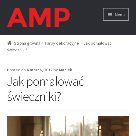
Skip
Skip
Menu
to
to
navigation
content
Strona główna
Strona główna
Farby dekoracyjne
Jak pomalować
świeczniki?
Kontakt z nami
Koszyk
Posted on
6 marca, 2017
by
Maciek
Jak pomalować
Moje konto
świeczniki?
O nas
Polityka Cookies
Polityka prywatności