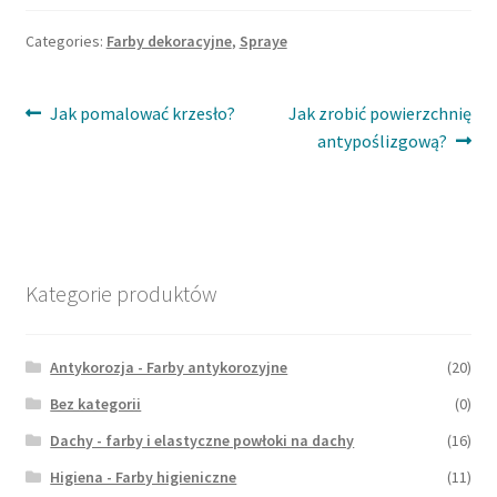
Categories:
Farby dekoracyjne
,
Spraye
Nawigacja
Previous
Next
Jak pomalować krzesło?
Jak zrobić powierzchnię
post:
post:
antypoślizgową?
wpisu
Kategorie produktów
Antykorozja - Farby antykorozyjne
(20)
Bez kategorii
(0)
Dachy - farby i elastyczne powłoki na dachy
(16)
Higiena - Farby higieniczne
(11)